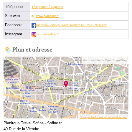
Téléphone
Téléphoner à l'agence
Site web
www.planitour.fr
Facebook
facebook.com/p/Travelsofinefr-61575952914662/
Instagram
@travelsofine.fr
Plan et adresse
© contributeurs OpenStreetMap
Corriger l’adresse ou la localisation
Planitour- Travel Sofine - Sofine.fr
49 Rue de la Victoire