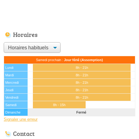
Horaires
Samedi prochain :
Jour férié (Assomption)
Lundi
8h - 21h
Mardi
8h - 21h
Mercredi
8h - 21h
Jeudi
8h - 21h
Vendredi
8h - 21h
Samedi
8h - 15h
Dimanche
Fermé
Signaler une erreur
Contact