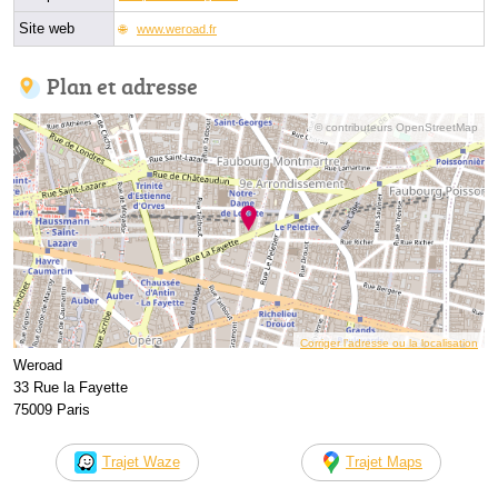
Site web
www.weroad.fr
Plan et adresse
© contributeurs OpenStreetMap
Corriger l’adresse ou la localisation
Weroad
33 Rue la Fayette
75009 Paris
Trajet Waze
Trajet Maps