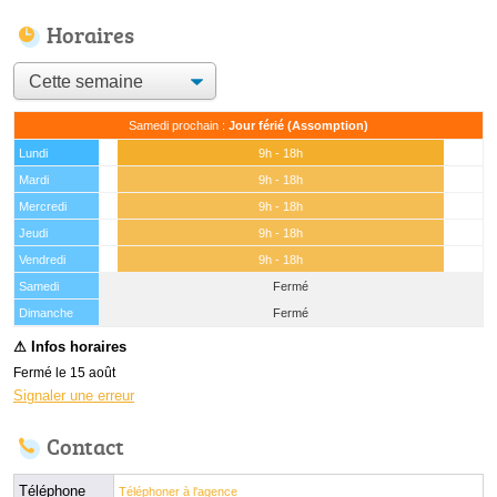
Horaires
Samedi prochain :
Jour férié (Assomption)
Lundi
9h - 18h
Mardi
9h - 18h
Mercredi
9h - 18h
Jeudi
9h - 18h
Vendredi
9h - 18h
Samedi
Fermé
(15 août)
Dimanche
Fermé
Fermé le 15 août
Signaler une erreur
Contact
Téléphone
Téléphoner à l'agence