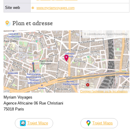
Site web
www.myriamvoyages.com
Plan et adresse
© contributeurs OpenStreetMap
Corriger l’adresse ou la localisation
Myriam Voyages
Agence Africaine 06 Rue Christiani
75018 Paris
Trajet Waze
Trajet Maps