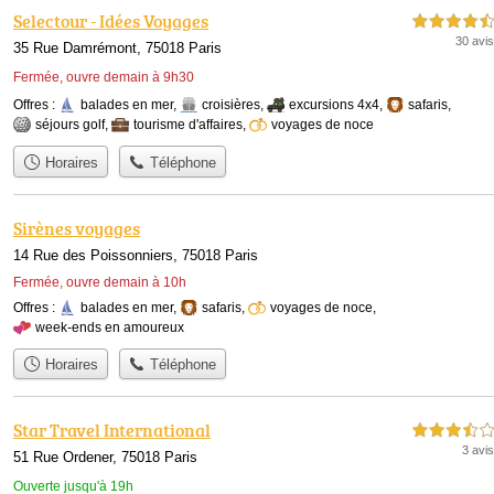
Selectour - Idées Voyages
4,5 étoiles sur 5
30 avis
35 Rue Damrémont, 75018 Paris
Fermée, ouvre demain à 9h30
Offres :
balades en mer
,
croisières
,
excursions 4x4
,
safaris
,
séjours golf
,
tourisme d'affaires
,
voyages de noce
Horaires
Téléphone
Sirènes voyages
14 Rue des Poissonniers, 75018 Paris
Fermée, ouvre demain à 10h
Offres :
balades en mer
,
safaris
,
voyages de noce
,
week-ends en amoureux
Horaires
Téléphone
Star Travel International
3,5 étoiles sur 5
3 avis
51 Rue Ordener, 75018 Paris
Ouverte jusqu'à 19h