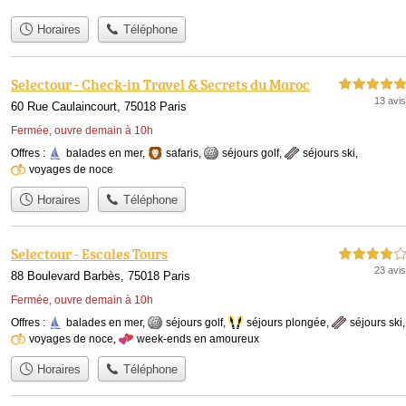
Horaires
Téléphone
Selectour - Check-in Travel & Secrets du Maroc
5,0 étoiles sur 5
13 avis
60 Rue Caulaincourt, 75018 Paris
Fermée, ouvre demain à 10h
Offres :
balades en mer
,
safaris
,
séjours golf
,
séjours ski
,
voyages de noce
Horaires
Téléphone
Selectour - Escales Tours
4,0 étoiles sur 5
23 avis
88 Boulevard Barbès, 75018 Paris
Fermée, ouvre demain à 10h
Offres :
balades en mer
,
séjours golf
,
séjours plongée
,
séjours ski
,
voyages de noce
,
week-ends en amoureux
Horaires
Téléphone