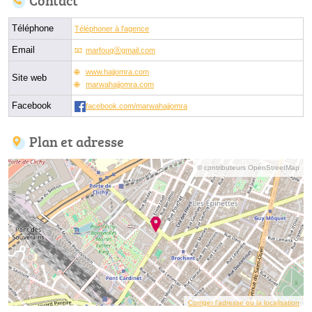
Contact
Téléphone
Téléphoner à l'agence
Email
marfouqⓐgmail.com
www.hajjomra.com
Site web
marwahajjomra.com
Facebook
facebook.com/marwahajjomra
Plan et adresse
© contributeurs OpenStreetMap
Corriger l’adresse ou la localisation