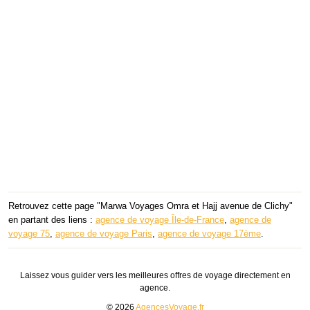
Retrouvez cette page "Marwa Voyages Omra et Hajj avenue de Clichy"
en partant des liens :
agence de voyage Île-de-France
,
agence de
voyage 75
,
agence de voyage Paris
,
agence de voyage 17ème
.
Laissez vous guider vers les meilleures offres de voyage directement en
agence.
© 2026
AgencesVoyage.fr