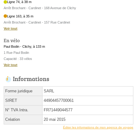
Ligne 74, à 38 m
Arrêt Brochant - Cardinet - 168 Avenue de Clichy
Ligne 163, à 35 m
Arrêt Brochant - Cardinet - 157 Rue Cardinet
Voir tout
En vélo
Paul Bodin - Clichy, à 133 m
1 Rue Paul Bodin
Capacité : 33 vélos
Voir tout
Informations
Forme juridique
SARL
SIRET
44904457700061
N° TVA Intra.
FR71449044577
Création
20 mai 2015
Éditer les informations de mon agence de voyage