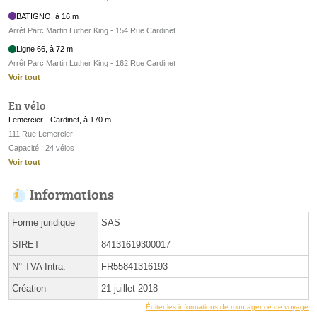
BATIGNO, à 16 m
Arrêt Parc Martin Luther King - 154 Rue Cardinet
Ligne 66, à 72 m
Arrêt Parc Martin Luther King - 162 Rue Cardinet
Voir tout
En vélo
Lemercier - Cardinet, à 170 m
111 Rue Lemercier
Capacité : 24 vélos
Voir tout
Informations
Forme juridique
SAS
SIRET
84131619300017
N° TVA Intra.
FR55841316193
Création
21 juillet 2018
Éditer les informations de mon agence de voyage