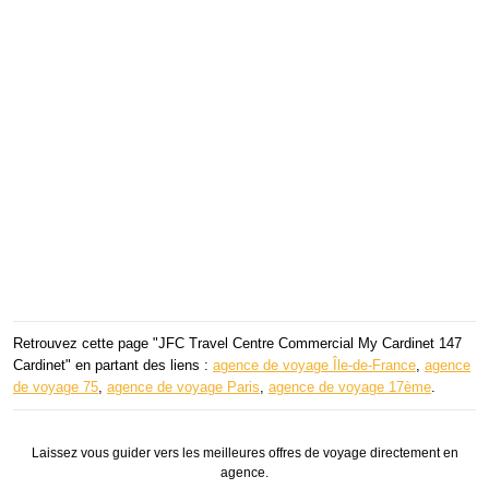
Retrouvez cette page "JFC Travel Centre Commercial My Cardinet 147
Cardinet" en partant des liens :
agence de voyage Île-de-France
,
agence
de voyage 75
,
agence de voyage Paris
,
agence de voyage 17ème
.
Laissez vous guider vers les meilleures offres de voyage directement en
agence.