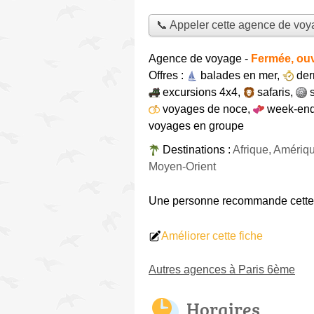
📞 Appeler cette agence de vo
Agence de voyage
-
Fermée, ouv
Offres :
balades en mer
,
der
excursions 4x4
,
safaris
,
voyages de noce
,
week-end
voyages en groupe
Destinations :
Afrique, Amériq
Moyen-Orient
Une personne
recommande
cett
Améliorer cette fiche
Autres agences à Paris 6ème
Horaires