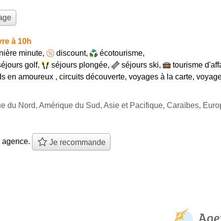
yage
re à 10h
nière minute
,
discount
,
écotourisme
,
séjours golf
,
séjours plongée
,
séjours ski
,
tourisme d'aff
s en amoureux
,
circuits découverte
,
voyages à la carte
,
voyage
ue du Nord, Amérique du Sud, Asie et Pacifique, Caraïbes, Eur
e agence.
Je recommande
Age