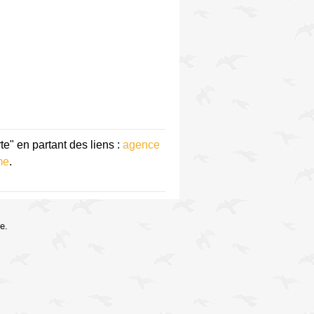
" en partant des liens :
agence
me
.
e.