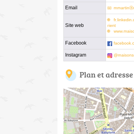
Email
mmartinⓐm
fr.linkedi
Site web
rient
www.mais
Facebook
facebook.
Instagram
@maisons
Plan et adresse