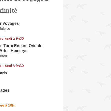
ximité
er Voyages
Sulpice
re lundi à 9h30
- Terre Entiere-Orients
 Arts - Hemerys
ères
re lundi à 9h30
Paris
yages
re à 10h