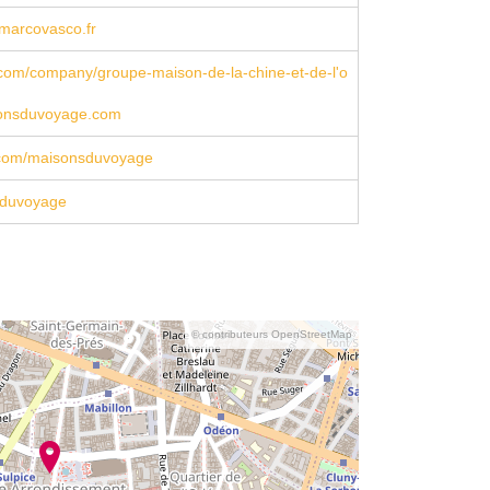
arcovasco.fr
n.com/company/groupe-maison-de-la-chine-et-de-l'o
onsduvoyage.com
com/maisonsduvoyage
duvoyage
© contributeurs OpenStreetMap