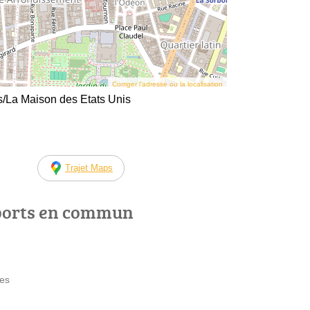
Corriger l’adresse ou la localisation
/La Maison des Etats Unis
Trajet Maps
ports en commun
nes