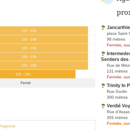
pro
Jancarthi
10h - 19h
place Saint-
98 mètres
10h - 19h
Fermée, ouv
10h - 19h
Intermedes
10h - 19h
Sentiers des
Rue de Mézi
10h - 19h
131 mètres
10h - 18h
Fermée, ouv
Fermé
Trinity In 
Rue Gozlin
300 mètres
Verdié Vo
Rue d'Assas
355 mètres
Fermée, ouv
l'agence