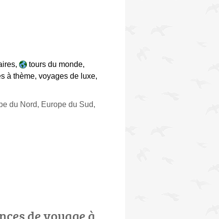
aires
,
tours du monde
,
s à thème
,
voyages de luxe
,
ope du Nord, Europe du Sud,
nces de voyage à