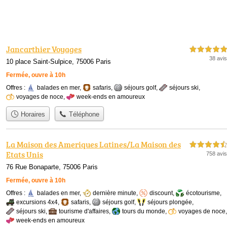
Jancarthier Voyages
5,0 étoiles sur 5
38 avis
10 place Saint-Sulpice, 75006 Paris
Fermée, ouvre à 10h
Offres :
balades en mer
,
safaris
,
séjours golf
,
séjours ski
,
voyages de noce
,
week-ends en amoureux
Horaires
Téléphone
La Maison des Ameriques Latines/La Maison des
4,5 étoiles sur 5
Etats Unis
758 avis
76 Rue Bonaparte, 75006 Paris
Fermée, ouvre à 10h
Offres :
balades en mer
,
dernière minute
,
discount
,
écotourisme
,
excursions 4x4
,
safaris
,
séjours golf
,
séjours plongée
,
séjours ski
,
tourisme d'affaires
,
tours du monde
,
voyages de noce
,
week-ends en amoureux