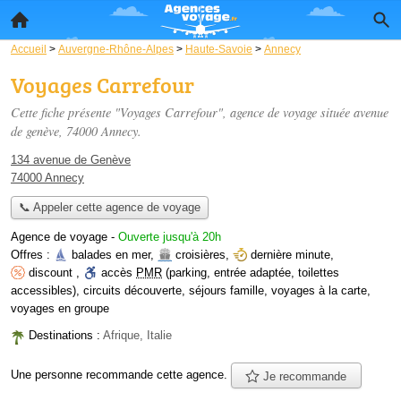
Accueil
>
Auvergne-Rhône-Alpes
>
Haute-Savoie
>
Annecy
Voyages Carrefour
Cette fiche présente "Voyages Carrefour", agence de voyage située
avenue
de genève
, 74000 Annecy.
134 avenue de Genève
74000 Annecy
📞 Appeler cette agence de voyage
Agence de voyage
-
Ouverte jusqu'à 20h
Offres :
balades en mer
,
croisières
,
dernière minute
,
discount
,
accès
PMR
(parking, entrée adaptée, toilettes
accessibles)
,
circuits découverte
,
séjours famille
,
voyages à la carte
,
voyages en groupe
Destinations :
Afrique, Italie
Une personne
recommande
cette agence.
Je recommande