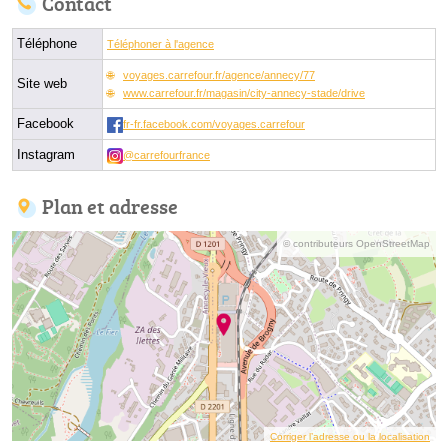
Contact
Téléphone
Téléphoner à l'agence
voyages.carrefour.fr/agence/annecy/77
Site web
www.carrefour.fr/magasin/city-annecy-stade/drive
Facebook
fr-fr.facebook.com/voyages.carrefour
Instagram
@carrefourfrance
Plan et adresse
© contributeurs OpenStreetMap
Corriger l’adresse ou la localisation