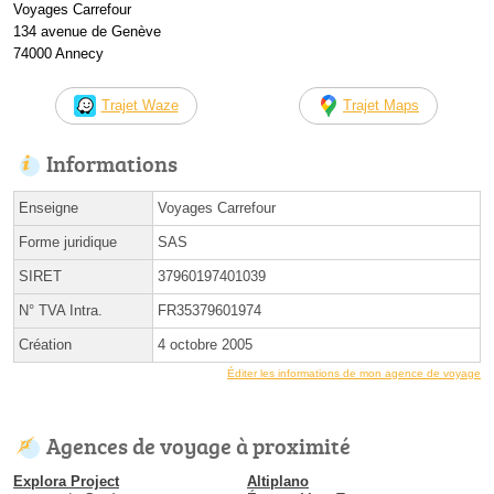
Voyages Carrefour
134 avenue de Genève
74000 Annecy
Trajet Waze
Trajet Maps
Informations
Enseigne
Voyages Carrefour
Forme juridique
SAS
SIRET
37960197401039
N° TVA Intra.
FR35379601974
Création
4 octobre 2005
Éditer les informations de mon agence de voyage
Agences de voyage à proximité
Explora Project
Altiplano