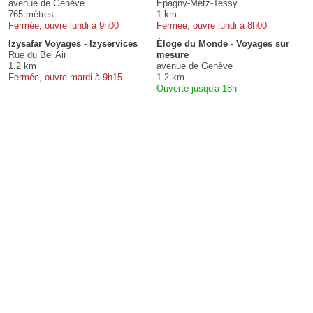
avenue de Genève
Épagny-Metz-Tessy
765 mètres
1 km
Fermée, ouvre lundi à 9h00
Fermée, ouvre lundi à 8h00
Izysafar Voyages - Izyservices
Éloge du Monde - Voyages sur
Rue du Bel Air
mesure
1.2 km
avenue de Genève
Fermée, ouvre mardi à 9h15
1.2 km
Ouverte jusqu'à 18h