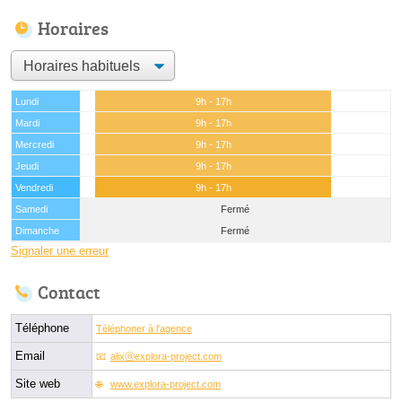
Horaires
Lundi
9h - 17h
Mardi
9h - 17h
Mercredi
9h - 17h
Jeudi
9h - 17h
Vendredi
9h - 17h
Samedi
Fermé
Dimanche
Fermé
Signaler une erreur
Contact
Téléphone
Téléphoner à l'agence
Email
alixⓐexplora-project.com
Site web
www.explora-project.com