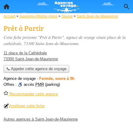
Accueil
>
Auvergne-Rhône-Alpes
>
Savoie
>
Saint-Jean-de-Maurienne
Prêt à Partir
Cette fiche présente "Prêt à Partir", agence de voyage située
place de la
cathédrale
, 73300 Saint-Jean-de-Maurienne.
11 place de la Cathédrale
73300 Saint-Jean-de-Maurienne
📞 Appeler cette agence de voyage
Agence de voyage
-
Fermée, ouvre à 9h
Offres :
accès
PMR
(parking)
Recommander cette agence
Améliorer cette fiche
Autres agences à Saint-Jean-de-Maurienne