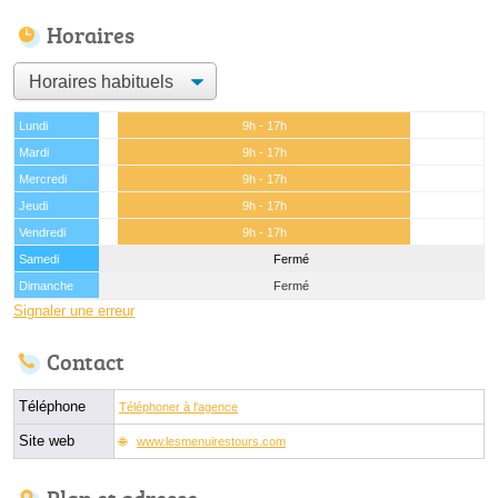
Horaires
Lundi
9h - 17h
Mardi
9h - 17h
Mercredi
9h - 17h
Jeudi
9h - 17h
Vendredi
9h - 17h
Samedi
Fermé
Dimanche
Fermé
Signaler une erreur
Contact
Téléphone
Téléphoner à l'agence
Site web
www.lesmenuirestours.com
Plan et adresse