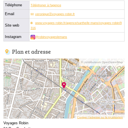
Téléphone
Téléphoner à l'agence
Email
veroniqueⓐvoyages-robin.fr
www.voyages-robin.fr/agence/sarthe/le-mans/voyages-robin/9
Site web
316
Instagram
@robinvoyageslemans
Plan et adresse
© contributeurs OpenStreetMap
Corriger l’adresse ou la localisation
Voyages Robin