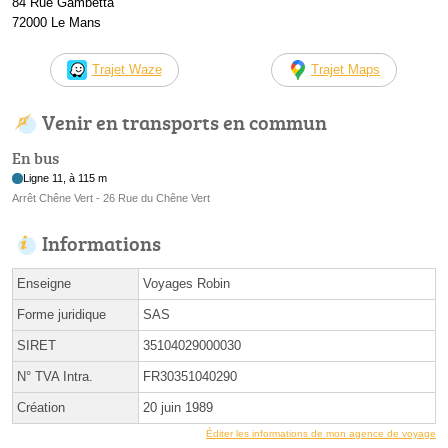
84 Rue Gambetta
72000 Le Mans
Trajet Waze
Trajet Maps
Venir en transports en commun
En bus
Ligne 11, à 115 m
Arrêt Chêne Vert - 26 Rue du Chêne Vert
Informations
Enseigne
Voyages Robin
Forme juridique
SAS
SIRET
35104029000030
N° TVA Intra.
FR30351040290
Création
20 juin 1989
Éditer les informations de mon agence de voyage