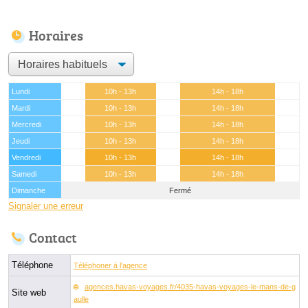
Horaires
Lundi
10h - 13h
14h - 18h
Mardi
10h - 13h
14h - 18h
Mercredi
10h - 13h
14h - 18h
Jeudi
10h - 13h
14h - 18h
Vendredi
10h - 13h
14h - 18h
Samedi
10h - 13h
14h - 18h
Dimanche
Fermé
Signaler une erreur
Contact
Téléphone
Téléphoner à l'agence
agences.havas-voyages.fr/4035-havas-voyages-le-mans-de-g
Site web
aulle