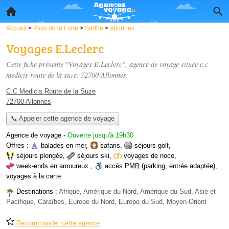
Accueil
>
Pays de la Loire
>
Sarthe
>
Allonnes
Voyages E.Leclerc
Cette fiche présente "Voyages E.Leclerc", agence de voyage située
c.c
medicis route de la suze
, 72700 Allonnes.
C.C Medicis Route de la Suze
72700 Allonnes
📞 Appeler cette agence de voyage
Agence de voyage
-
Ouverte jusqu'à 19h30
Offres :
balades en mer
,
safaris
,
séjours golf
,
séjours plongée
,
séjours ski
,
voyages de noce
,
week-ends en amoureux
,
accès
PMR
(parking, entrée adaptée)
,
voyages à la carte
Destinations :
Afrique, Amérique du Nord, Amérique du Sud, Asie et
Pacifique, Caraïbes, Europe du Nord, Europe du Sud, Moyen-Orient
Recommander cette agence