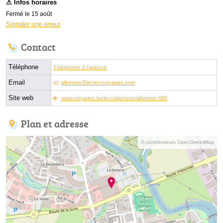
Fermé le 15 août
Signaler une erreur
Contact
Téléphone
Téléphoner à l'agence
Email
allonnesⓐleclercvoyages.com
Site web
www.voyages.leclerc/agences/allonnes-080
Plan et adresse
© contributeurs OpenStreetMap