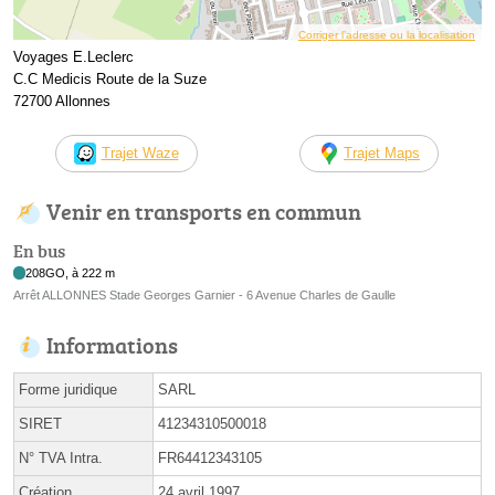
Corriger l’adresse ou la localisation
Voyages E.Leclerc
C.C Medicis Route de la Suze
72700 Allonnes
Trajet Waze
Trajet Maps
Venir en transports en commun
En bus
208GO, à 222 m
Arrêt ALLONNES Stade Georges Garnier - 6 Avenue Charles de Gaulle
Informations
Forme juridique
SARL
SIRET
41234310500018
N° TVA Intra.
FR64412343105
Création
24 avril 1997