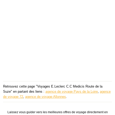
Retrouvez cette page "Voyages E.Leclerc C.C Medicis Route de la
Suze" en partant des liens :
agence de voyage Pays de la Loire
,
agence
de voyage 72
,
agence de voyage Allonnes
.
Laissez vous guider vers les meilleures offres de voyage directement en