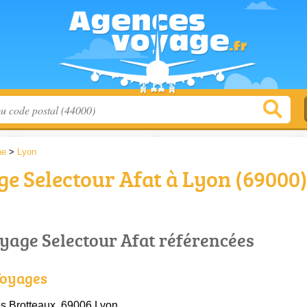
ne
>
Lyon
e Selectour Afat à Lyon (69000
.
yage Selectour Afat référencées
Voyages
s Brotteaux, 69006 Lyon