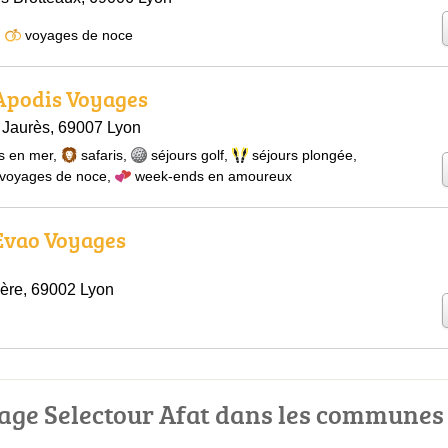
,
voyages de noce
 Apodis Voyages
 Jaurès, 69007 Lyon
s en mer
,
safaris
,
séjours golf
,
séjours plongée
,
voyages de noce
,
week-ends en amoureux
 Evao Voyages
ère, 69002 Lyon
age Selectour Afat dans les communes