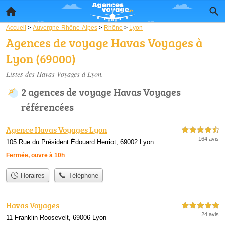
Accueil
>
Auvergne-Rhône-Alpes
>
Rhône
>
Lyon
Agences de voyage Havas Voyages à
Lyon (69000)
Listes des Havas Voyages à Lyon.
2 agences de voyage Havas Voyages
référencées
Agence Havas Voyages Lyon
4,5 étoiles sur 5
164 avis
105 Rue du Président Édouard Herriot, 69002 Lyon
Fermée, ouvre à 10h
Horaires
Téléphone
Havas Voyages
5,0 étoiles sur 5
24 avis
11 Franklin Roosevelt, 69006 Lyon