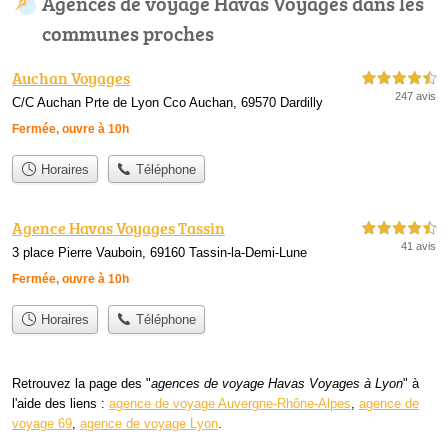
Agences de voyage Havas Voyages dans les
communes proches
Auchan Voyages
4,5 étoiles sur 5
247 avis
C/C Auchan Prte de Lyon Cco Auchan, 69570 Dardilly
Fermée, ouvre à 10h
Horaires
Téléphone
Agence Havas Voyages Tassin
4,5 étoiles sur 5
41 avis
3 place Pierre Vauboin, 69160 Tassin-la-Demi-Lune
Fermée, ouvre à 10h
Horaires
Téléphone
Retrouvez la page des "
agences de voyage Havas Voyages à Lyon
" à
l'aide des liens :
agence de voyage Auvergne-Rhône-Alpes
,
agence de
voyage 69
,
agence de voyage Lyon
.