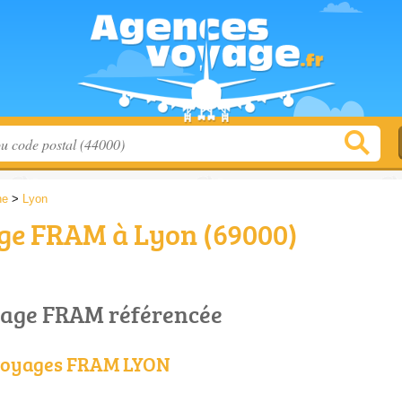
ne
>
Lyon
ge FRAM à Lyon (69000)
yage FRAM référencée
voyages FRAM LYON