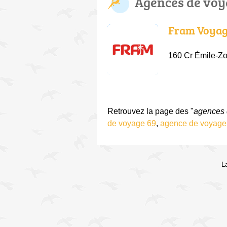
Agences de vo
Fram Voyag
160 Cr Émile-Zo
Retrouvez la page des "
agences
de voyage 69
,
agence de voyage
L