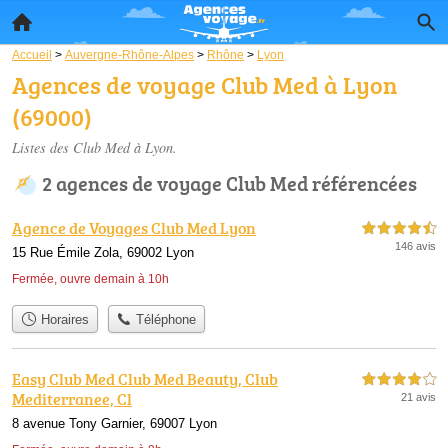
Accueil
>
Auvergne-Rhône-Alpes
>
Rhône
>
Lyon
Agences de voyage Club Med à Lyon
(69000)
Listes des Club Med à Lyon.
2 agences de voyage Club Med référencées
Agence de Voyages Club Med Lyon
4,5 étoiles sur 5
146 avis
15 Rue Émile Zola, 69002 Lyon
Fermée, ouvre demain à 10h
Horaires
Téléphone
Easy Club Med Club Med Beauty, Club
4,0 étoiles sur 5
Mediterranee, Cl
21 avis
8 avenue Tony Garnier, 69007 Lyon