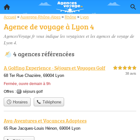
Accueil
>
Auvergne-Rhône-Alpes
>
Rhône
>
Lyon
Agence de voyage à Lyon 4
AgencesVoyage.fr vous indique les voyagistes et les
agences de voyage de
Lyon 4
.
4 agences référencées
A Golfing Experience - Séjours et Voyages Golf
5,0 étoiles sur 5
38 avis
68 Ter Rue Chazière, 69004 Lyon
Fermée, ouvre demain à 9h
Offres :
séjours golf
Horaires
Téléphone
Ava-Aventures et Vacances Adaptees
65 Rue Jacques-Louis Hénon, 69004 Lyon