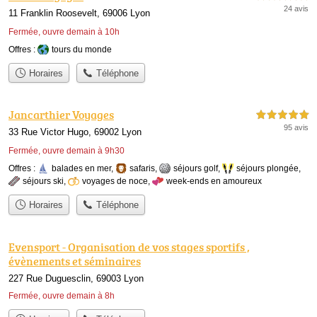
24 avis
11 Franklin Roosevelt, 69006 Lyon
Fermée, ouvre demain à 10h
Offres :
tours du monde
Horaires
Téléphone
Jancarthier Voyages
5,0 étoiles sur 5
95 avis
33 Rue Victor Hugo, 69002 Lyon
Fermée, ouvre demain à 9h30
Offres :
balades en mer
,
safaris
,
séjours golf
,
séjours plongée
,
séjours ski
,
voyages de noce
,
week-ends en amoureux
Horaires
Téléphone
Evensport - Organisation de vos stages sportifs ,
évènements et séminaires
227 Rue Duguesclin, 69003 Lyon
Fermée, ouvre demain à 8h