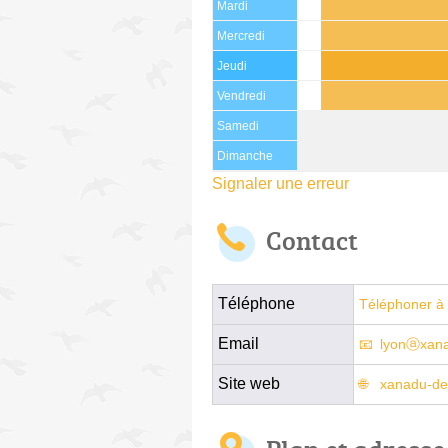
Mardi
Mercredi
Jeudi
Vendredi
Samedi
Dimanche
Signaler une erreur
Contact
Téléphone
Téléphoner à 
Email
lyonⓐxana
Site web
xanadu-de