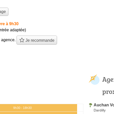
yage
re à 9h30
entrée adaptée)
e agence.
Je recommande
Age
pro
Auchan V
9h30 - 18h30
Dardilly