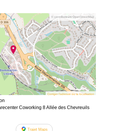
© contributeurs OpenStreetMap
Corriger l’adresse ou la localisation
yon
recenter Coworking 8 Allée des Chevreuils
Trajet Maps