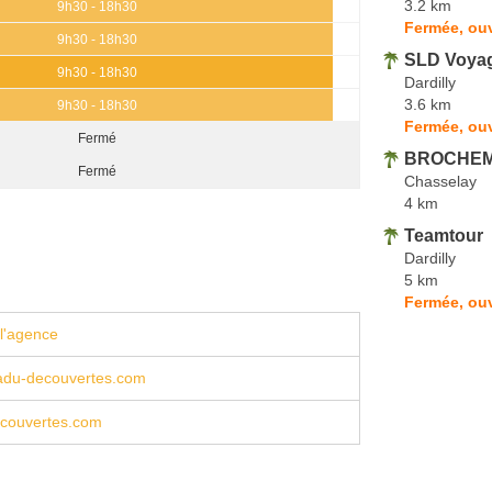
3.2 km
9h30 - 18h30
Fermée, ou
9h30 - 18h30
SLD Voya
9h30 - 18h30
Dardilly
3.6 km
9h30 - 18h30
Fermée, ouv
Fermé
BROCHEMI
Fermé
Chasselay
4 km
Teamtour
Dardilly
5 km
Fermée, ouv
l'agence
du-decouvertes.com
couvertes.com