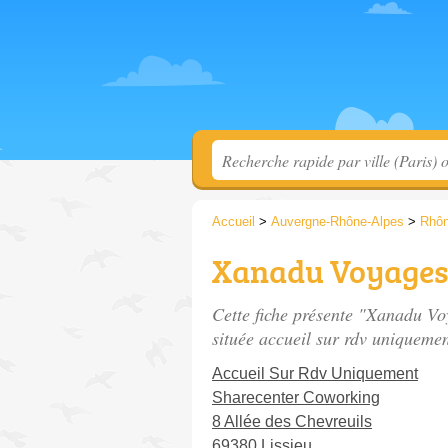
Accueil
>
Auvergne-Rhône-Alpes
>
Rhô
Xanadu Voyages 
Cette fiche présente "Xanadu Vo
située
accueil sur rdv uniqueme
Accueil Sur Rdv Uniquement
Sharecenter Coworking
8 Allée des Chevreuils
69380 Lissieu