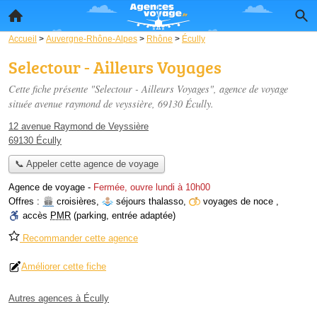
Accueil
>
Auvergne-Rhône-Alpes
>
Rhône
>
Écully
Selectour - Ailleurs Voyages
Cette fiche présente "Selectour - Ailleurs Voyages", agence de voyage
située
avenue raymond de veyssière
, 69130 Écully.
12 avenue Raymond de Veyssière
69130 Écully
📞 Appeler cette agence de voyage
Agence de voyage
-
Fermée, ouvre lundi à 10h00
Offres :
croisières
,
séjours thalasso
,
voyages de noce
,
accès
PMR
(parking, entrée adaptée)
Recommander cette agence
Améliorer cette fiche
Autres agences à Écully