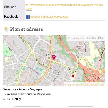
www.ailleursvoyages.com/agence/rhone/ecully/ailleurs-voyage
Site web
s/750
Facebook
facebook.com/SelectourVoyages
Plan et adresse
© contributeurs OpenStreetMap
Corriger l’adresse ou la localisation
Selectour - Ailleurs Voyages
12 avenue Raymond de Veyssière
69130 Écully