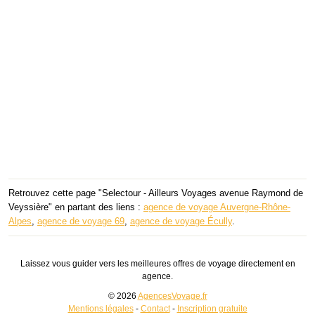
Retrouvez cette page "Selectour - Ailleurs Voyages avenue Raymond de
Veyssière" en partant des liens :
agence de voyage Auvergne-Rhône-
Alpes
,
agence de voyage 69
,
agence de voyage Écully
.
Laissez vous guider vers les meilleures offres de voyage directement en
agence.
© 2026
AgencesVoyage.fr
Mentions légales
-
Contact
-
Inscription gratuite