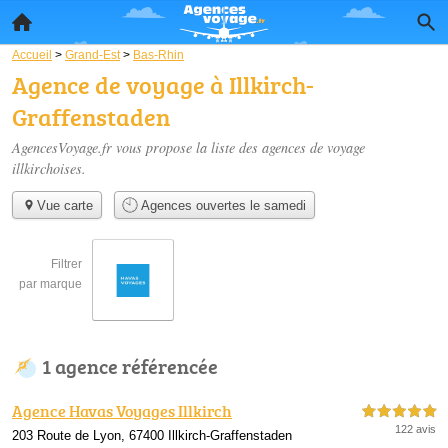
Accueil
>
Grand-Est
>
Bas-Rhin
Agence de voyage à Illkirch-
Graffenstaden
AgencesVoyage.fr vous propose la liste des
agences de voyage
illkirchoises
.
Vue carte
Agences ouvertes le samedi
Filtrer
par marque
1 agence référencée
Agence Havas Voyages Illkirch
5,0 étoiles sur 5
122 avis
203 Route de Lyon, 67400 Illkirch-Graffenstaden