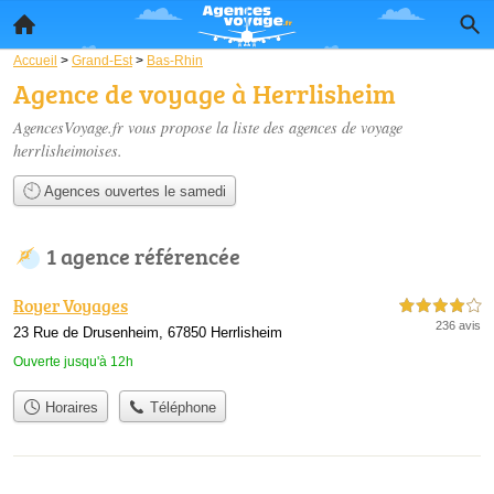
Accueil
>
Grand-Est
>
Bas-Rhin
Agence de voyage à Herrlisheim
AgencesVoyage.fr vous propose la liste des
agences de voyage
herrlisheimoises
.
Agences ouvertes le samedi
1 agence référencée
Royer Voyages
4,0 étoiles sur 5
236 avis
23 Rue de Drusenheim, 67850 Herrlisheim
Ouverte jusqu'à 12h
Horaires
Téléphone