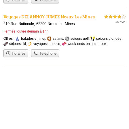
Voyages DELANNOY JUMEZ Noeux Les Mines
4,0 étoiles sur 5
45 avis
219 Rue Nationale, 62290 Nœux-les-Mines
Fermée, ouvre demain à 14h
Offres :
balades en mer
,
safaris
,
séjours golf
,
séjours plongée
,
séjours ski
,
voyages de noce
,
week-ends en amoureux
Horaires
Téléphone