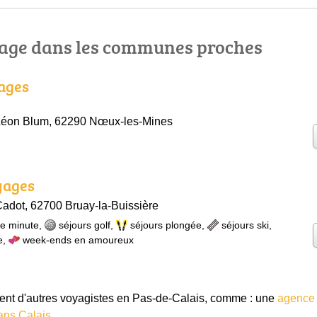
age dans les communes proches
ages
 Léon Blum, 62290 Nœux-les-Mines
yages
adot, 62700 Bruay-la-Buissière
re minute
,
séjours golf
,
séjours plongée
,
séjours ski
,
e
,
week-ends en amoureux
t d'autres voyagistes en Pas-de-Calais, comme : une
agence 
ans Calais
.