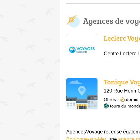
Agences de voy
Leclerc Voy
Centre Leclerc
Tonique Vo
120 Rue Henri C
Offres :
derniè
tours du mond
AgencesVoyage recense égalemen
Boulogne-sur-Mer
, une
agence d