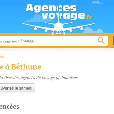
ais
e à Béthune
a liste des
agences de voyage béthunoises
.
uvertes le samedi
rencées