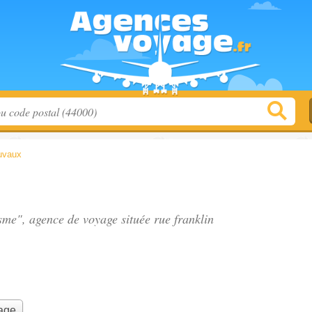
uvaux
isme", agence de voyage située
rue franklin
yage