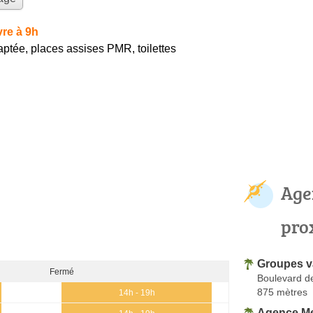
re à 9h
ptée, places assises PMR, toilettes
Age
pro
Groupes 
Fermé
Boulevard d
875 mètres
14h - 19h
Agence Mer