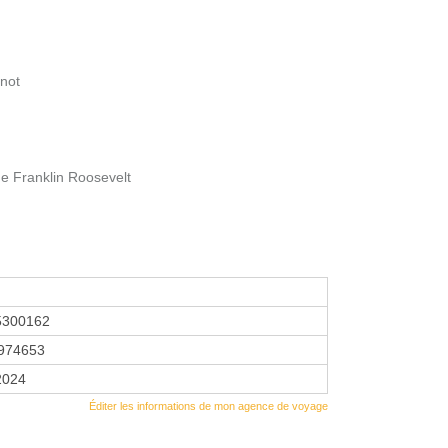
rnot
e Franklin Roosevelt
5300162
974653
 2024
Éditer les informations de mon agence de voyage