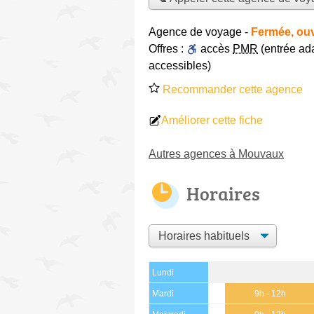
Agence de voyage
-
Fermée, ouv
Offres :
accès
PMR
(entrée ada
accessibles)
Recommander cette agence
Améliorer cette fiche
Autres agences à Mouvaux
Horaires
Lundi
Mardi
9h - 12h