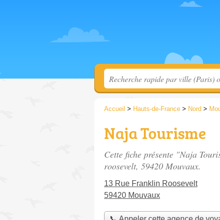
Accueil
>
Hauts-de-France
>
Nord
>
Mo
Naja Tourisme
Cette fiche présente "Naja Tour
roosevelt
, 59420 Mouvaux.
13 Rue Franklin Roosevelt
59420 Mouvaux
📞 Appeler cette agence de vo