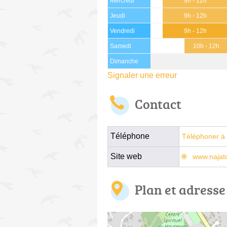
Mercredi
9h - 12h
Jeudi
9h - 12h
Vendredi
9h - 12h
Samedi
10h - 12h
Dimanche
Signaler une erreur
Contact
Téléphone
Téléphoner à 
Site web
www.najat
Plan et adresse