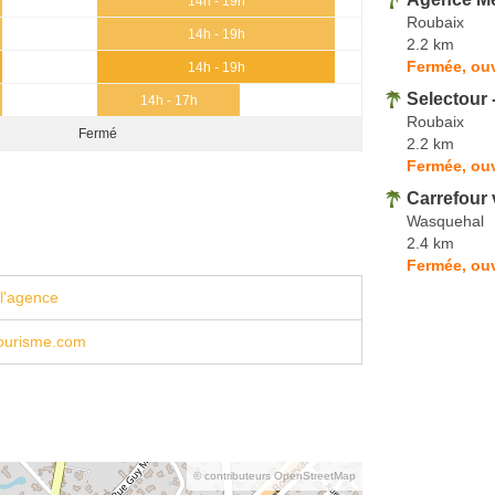
14h - 19h
Roubaix
14h - 19h
2.2 km
Fermée, ou
14h - 19h
Selectour 
14h - 17h
Roubaix
Fermé
2.2 km
Fermée, ouv
Carrefour
Wasquehal
2.4 km
Fermée, ouv
l'agence
ourisme.com
© contributeurs OpenStreetMap