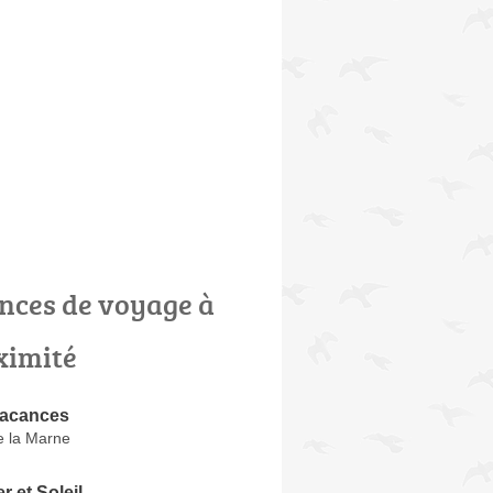
nces de voyage à
ximité
vacances
e la Marne
 et Soleil