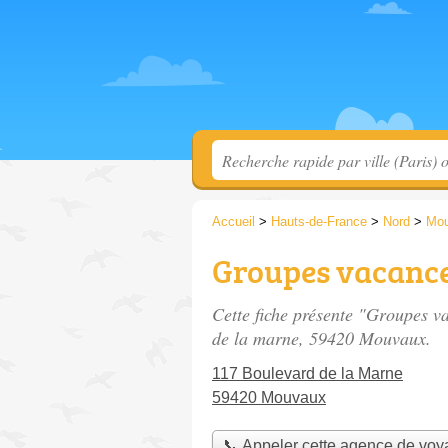
Accueil
>
Hauts-de-France
>
Nord
>
Mo
Groupes vacanc
Cette fiche présente "Groupes v
de la marne
, 59420 Mouvaux.
117 Boulevard de la Marne
59420 Mouvaux
📞 Appeler cette agence de vo