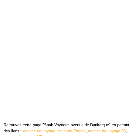
Retrouvez cette page "Saab Voyages avenue de Dunkerque" en partant
des liens :
agence de voyage Hauts-de-France
,
agence de voyage 59
,