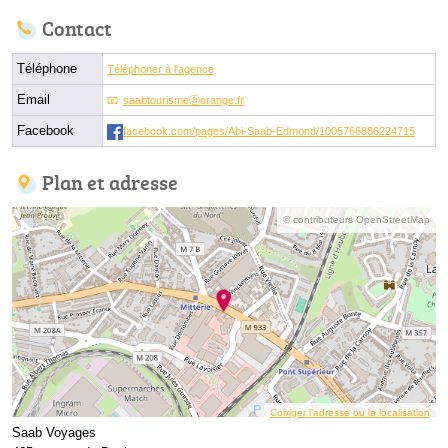
Contact
Téléphone
Téléphoner à l'agence
Email
saabtourismeⓐorange.fr
Facebook
facebook.com/pages/Abi-Saab-Edmond/1005766886224715
Plan et adresse
© contributeurs OpenStreetMap
Corriger l’adresse ou la localisation
Saab Voyages