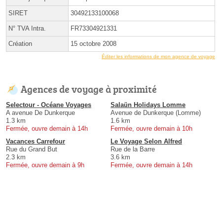
SIRET
30492133100068
N° TVA Intra.
FR73304921331
Création
15 octobre 2008
Éditer les informations de mon agence de voyage
Agences de voyage à proximité
Selectour - Océane Voyages
Salaün Holidays Lomme
A avenue De Dunkerque
Avenue de Dunkerque (Lomme)
1.3 km
1.6 km
Fermée, ouvre demain à 14h
Fermée, ouvre demain à 10h
Vacances Carrefour
Le Voyage Selon Alfred
Rue du Grand But
Rue de la Barre
2.3 km
3.6 km
Fermée, ouvre demain à 9h
Fermée, ouvre demain à 14h