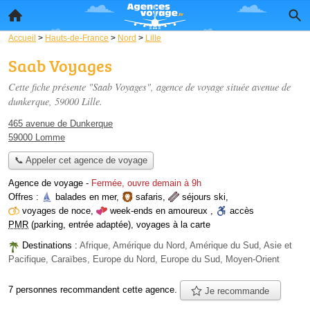
Accueil
>
Hauts-de-France
>
Nord
>
Lille
Saab Voyages
Cette fiche présente "Saab Voyages", agence de voyage située
avenue de
dunkerque
, 59000 Lille.
465 avenue de Dunkerque
59000 Lomme
📞 Appeler cet agence de voyage
Agence de voyage
-
Fermée, ouvre demain à 9h
Offres :
balades en mer
,
safaris
,
séjours ski
,
voyages de noce
,
week-ends en amoureux
,
accès
PMR
(parking, entrée adaptée)
,
voyages à la carte
Destinations :
Afrique, Amérique du Nord, Amérique du Sud, Asie et
Pacifique, Caraïbes, Europe du Nord, Europe du Sud, Moyen-Orient
7 personnes
recommandent
cette agence.
Je recommande