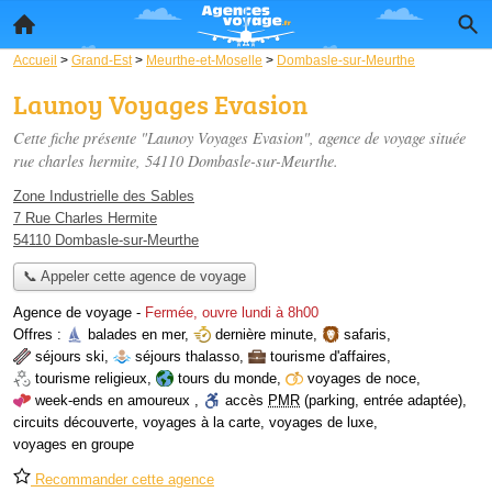
Accueil
>
Grand-Est
>
Meurthe-et-Moselle
>
Dombasle-sur-Meurthe
Launoy Voyages Evasion
Cette fiche présente "Launoy Voyages Evasion", agence de voyage située
rue charles hermite
, 54110 Dombasle-sur-Meurthe.
Zone Industrielle des Sables
7 Rue Charles Hermite
54110 Dombasle-sur-Meurthe
📞 Appeler cette agence de voyage
Agence de voyage
-
Fermée, ouvre lundi à 8h00
Offres :
balades en mer
,
dernière minute
,
safaris
,
séjours ski
,
séjours thalasso
,
tourisme d'affaires
,
tourisme religieux
,
tours du monde
,
voyages de noce
,
week-ends en amoureux
,
accès
PMR
(parking, entrée adaptée)
,
circuits découverte
,
voyages à la carte
,
voyages de luxe
,
voyages en groupe
Recommander cette agence