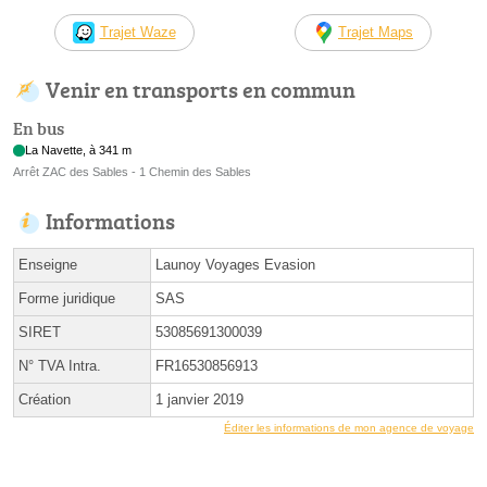
Trajet Waze
Trajet Maps
Venir en transports en commun
En bus
La Navette, à 341 m
Arrêt ZAC des Sables - 1 Chemin des Sables
Informations
Enseigne
Launoy Voyages Evasion
Forme juridique
SAS
SIRET
53085691300039
N° TVA Intra.
FR16530856913
Création
1 janvier 2019
Éditer les informations de mon agence de voyage