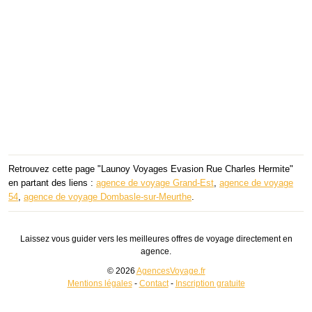
Retrouvez cette page "Launoy Voyages Evasion Rue Charles Hermite"
en partant des liens :
agence de voyage Grand-Est
,
agence de voyage
54
,
agence de voyage Dombasle-sur-Meurthe
.
Laissez vous guider vers les meilleures offres de voyage directement en
agence.
© 2026
AgencesVoyage.fr
Mentions légales
-
Contact
-
Inscription gratuite