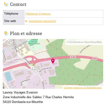
Contact
Téléphone
Téléphoner à l'agence
Site web
www.launoy-tourisme.fr
Plan et adresse
© contributeurs OpenStreetMap
Corriger l’adresse ou la localisation
Launoy Voyages Evasion
Zone Industrielle des Sables 7 Rue Charles Hermite
54110 Dombasle-sur-Meurthe