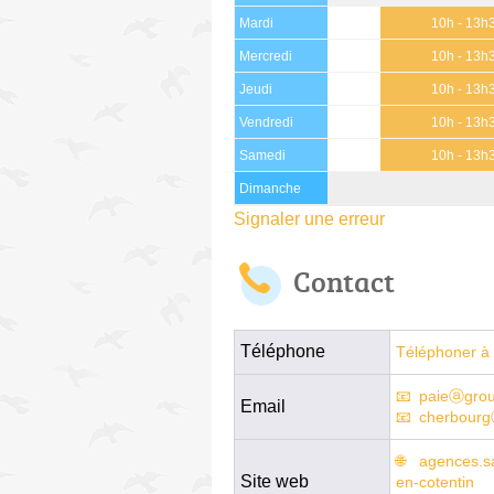
Mardi
10h - 13h
Mercredi
10h - 13h
Jeudi
10h - 13h
Vendredi
10h - 13h
Samedi
10h - 13h
Dimanche
Signaler une erreur
Contact
Téléphone
Téléphoner à 
paieⓐgrou
Email
cherbourg
agences.sa
Site web
en-cotentin