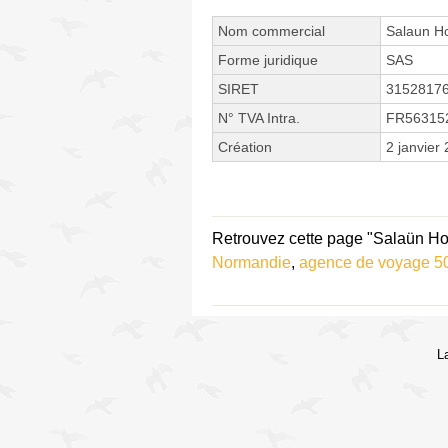
Nom commercial
Salaun Ho
Forme juridique
SAS
SIRET
3152817
N° TVA Intra.
FR56315
Création
2 janvier
Retrouvez cette page "Salaün Hol
Normandie
,
agence de voyage 5
L