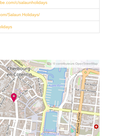
be.com/c/salaunholidays
com/Salaun.Holidays/
lidays
© contributeurs OpenStreetMap