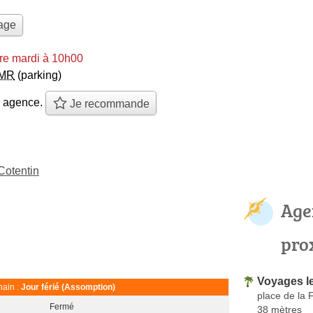
yage
re mardi à 10h00
MR
(parking)
e agence.
Je recommande
Cotentin
Age
pro
Voyages l
ain :
Jour férié (Assomption)
place de la 
Fermé
38 mètres