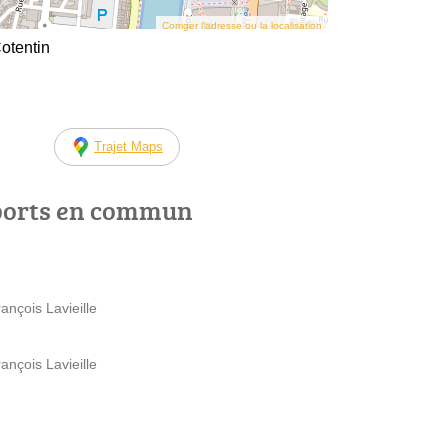
Corriger l’adresse ou la localisation
otentin
Trajet Maps
ports en commun
nçois Lavieille
nçois Lavieille