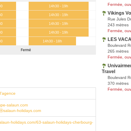
Fermée, ouv
30
14h30 - 19h
Vikings V
30
14h30 - 19h
Rue Jules D
30
14h30 - 19h
243 mètres
Fermée, ouv
30
14h30 - 19h
LES VACAN
30
14h30 - 18h
Boulevard 
Fermé
265 mètres
Fermée, ouv
Univairme
Travel
Boulevard 
370 mètres
Fermée, ouv
l'agence
pe-salaun.com
ⓐsalaun-holidays.com
laun-holidays.com/63-salaun-holidays-cherbourg-