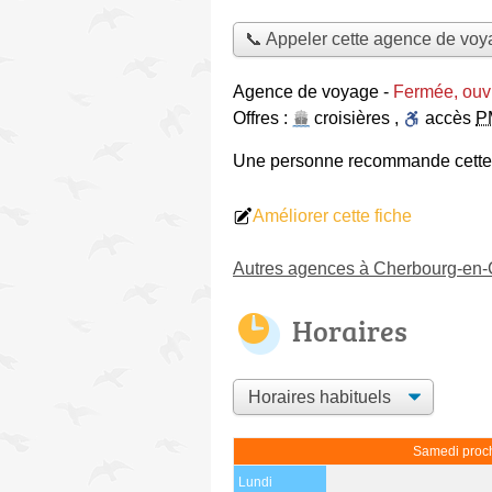
📞 Appeler cette agence de vo
Agence de voyage
-
Fermée, ouv
Offres :
croisières
,
accès
P
Une personne
recommande
cett
Améliorer cette fiche
Autres agences à Cherbourg-en-
Horaires
Samedi proch
Lundi