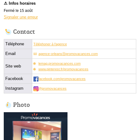
Fermé le 15 août
Signaler une erreur
Contact
Téléphone
Téléphoner à l'agence
Email
agence-orleansⓐpromovacances.com
lemag.promovacances.com
Site web
www.pinterest.fr/promovacances
Facebook
facebook.com/promovacances
Instagram
@promovacances
Photo