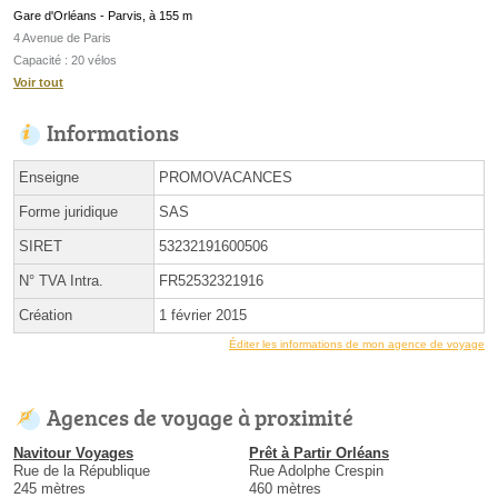
Gare d'Orléans - Parvis, à 155 m
4 Avenue de Paris
Capacité : 20 vélos
Voir tout
Informations
Enseigne
PROMOVACANCES
Forme juridique
SAS
SIRET
53232191600506
N° TVA Intra.
FR52532321916
Création
1 février 2015
Éditer les informations de mon agence de voyage
Agences de voyage à proximité
Navitour Voyages
Prêt à Partir Orléans
Rue de la République
Rue Adolphe Crespin
245 mètres
460 mètres