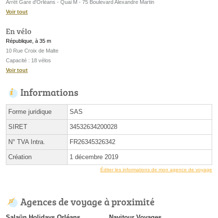
Arrêt Gare d'Orléans - Quai M - 75 Boulevard Alexandre Martin
Voir tout
En vélo
République, à 35 m
10 Rue Croix de Malte
Capacité : 18 vélos
Voir tout
Informations
Forme juridique
SAS
SIRET
34532634200028
N° TVA Intra.
FR26345326342
Création
1 décembre 2019
Éditer les informations de mon agence de voyage
Agences de voyage à proximité
Salaün Holidays Orléans
Navitour Voyages