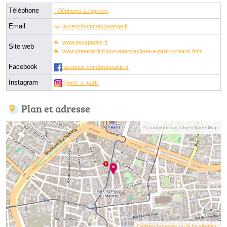
Téléphone
Téléphoner à l'agence
Email
laurent-lhommeⓐorange.fr
www.escapades.fr
Site web
www.pretapartir.fr/nos-agences/pret-a-partir-orleans.html
Facebook
facebook.com/pretapartir.fr
Instagram
@pret_a_partir
Plan et adresse
© contributeurs OpenStreetMap
Corriger l’adresse ou la localisation