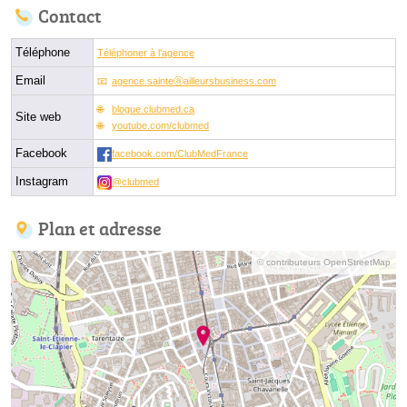
Contact
Téléphone
Téléphoner à l'agence
Email
agence.sainteⓐailleursbusiness.com
blogue.clubmed.ca
Site web
youtube.com/clubmed
Facebook
facebook.com/ClubMedFrance
Instagram
@clubmed
Plan et adresse
© contributeurs OpenStreetMap