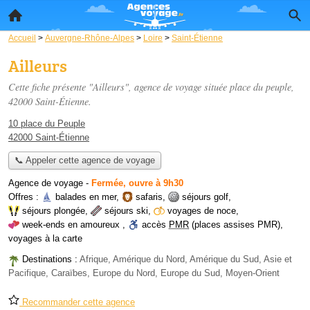
Accueil
>
Auvergne-Rhône-Alpes
>
Loire
>
Saint-Étienne
Ailleurs
Cette fiche présente "Ailleurs", agence de voyage située
place du peuple
,
42000 Saint-Étienne.
10 place du Peuple
42000 Saint-Étienne
📞 Appeler cette agence de voyage
Agence de voyage
-
Fermée, ouvre à 9h30
Offres :
balades en mer
,
safaris
,
séjours golf
,
séjours plongée
,
séjours ski
,
voyages de noce
,
week-ends en amoureux
,
accès
PMR
(places assises PMR)
,
voyages à la carte
Destinations :
Afrique, Amérique du Nord, Amérique du Sud, Asie et
Pacifique, Caraïbes, Europe du Nord, Europe du Sud, Moyen-Orient
Recommander cette agence