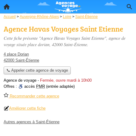
Accueil
>
Auvergne-Rhône-Alpes
>
Loire
>
Saint-Étienne
Agence Havas Voyages Saint Etienne
Cette fiche présente "Agence Havas Voyages Saint Etienne", agence de
voyage située
place dorian
, 42000 Saint-Étienne.
4 place Dorian
42000 Saint-Étienne
📞 Appeler cette agence de voyage
Agence de voyage
-
Fermée, ouvre mardi à 10h00
Offres :
accès
PMR
(entrée adaptée)
Recommander cette agence
Améliorer cette fiche
Autres agences à Saint-Étienne