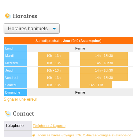
Horaires
Samedi prochain :
Jour férié (Assomption)
Lundi
Fermé
Mardi
10h - 13h
14h - 18h30
Mercredi
10h - 13h
14h - 18h30
Jeudi
10h - 13h
14h - 18h30
Vendredi
10h - 13h
14h - 18h30
Samedi
10h - 13h
14h - 17h
Dimanche
Fermé
Signaler une erreur
Contact
Téléphone
Téléphoner à l'agence
agences.havas-voyages.fr/4071-havas-voyages-st-etienne-do