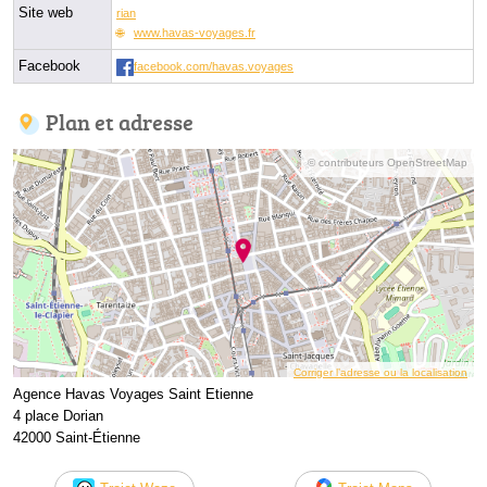
Site web
rian
www.havas-voyages.fr
Facebook
facebook.com/havas.voyages
Plan et adresse
© contributeurs OpenStreetMap
Corriger l’adresse ou la localisation
Agence Havas Voyages Saint Etienne
4 place Dorian
42000 Saint-Étienne