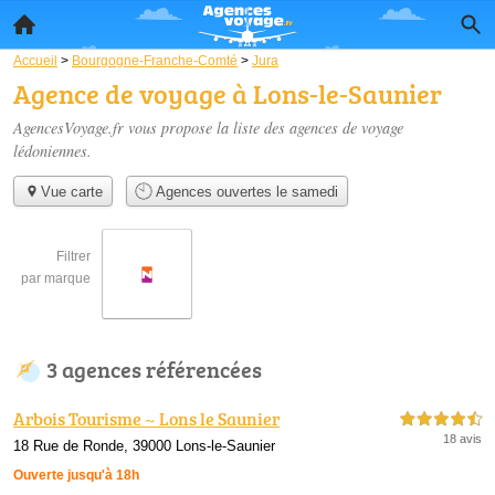
Accueil
>
Bourgogne-Franche-Comté
>
Jura
Agence de voyage à Lons-le-Saunier
AgencesVoyage.fr vous propose la liste des
agences de voyage
lédoniennes
.
Vue carte
Agences ouvertes le samedi
Filtrer
par marque
3 agences référencées
Arbois Tourisme ~ Lons le Saunier
4,5 étoiles sur 5
18 avis
18 Rue de Ronde, 39000 Lons-le-Saunier
Ouverte jusqu'à 18h