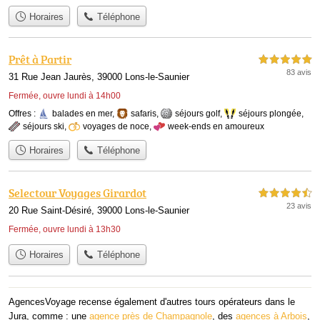
Horaires
Téléphone
Prêt à Partir
5,0 étoiles sur 5
83 avis
31 Rue Jean Jaurès, 39000 Lons-le-Saunier
Fermée, ouvre lundi à 14h00
Offres :
balades en mer
,
safaris
,
séjours golf
,
séjours plongée
,
séjours ski
,
voyages de noce
,
week-ends en amoureux
Horaires
Téléphone
Selectour Voyages Girardot
4,5 étoiles sur 5
23 avis
20 Rue Saint-Désiré, 39000 Lons-le-Saunier
Fermée, ouvre lundi à 13h30
Horaires
Téléphone
AgencesVoyage recense également d'autres tours opérateurs dans le
Jura, comme : une
agence près de Champagnole
, des
agences à Arbois
,