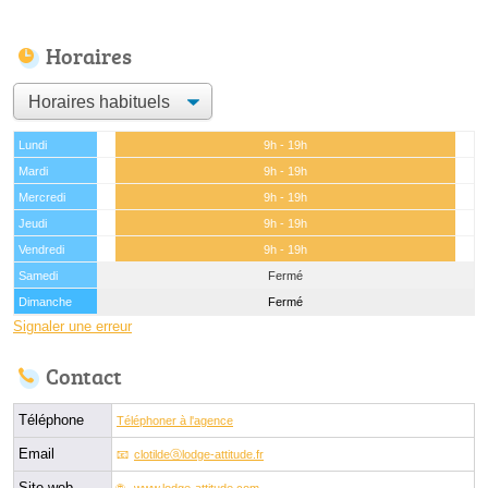
Horaires
Lundi
9h - 19h
Mardi
9h - 19h
Mercredi
9h - 19h
Jeudi
9h - 19h
Vendredi
9h - 19h
Samedi
Fermé
Dimanche
Fermé
Signaler une erreur
Contact
Téléphone
Téléphoner à l'agence
Email
clotildeⓐlodge-attitude.fr
Site web
www.lodge-attitude.com