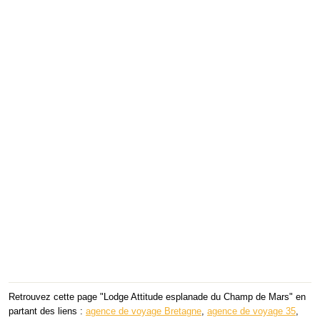
Retrouvez cette page "Lodge Attitude esplanade du Champ de Mars" en
partant des liens :
agence de voyage Bretagne
,
agence de voyage 35
,