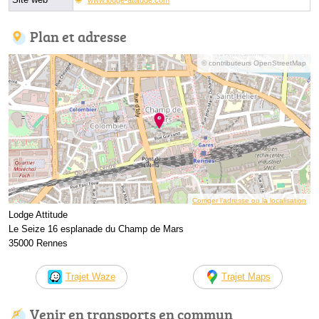
Plan et adresse
© contributeurs OpenStreetMap
Corriger l’adresse ou la localisation
Lodge Attitude
Le Seize 16 esplanade du Champ de Mars
35000 Rennes
Trajet Waze
Trajet Maps
Venir en transports en commun