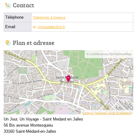
Contact
Téléphone
Téléphoner à l'agence
Email
chrisbabillotⓐsfr.fr
Plan et adresse
© contributeurs OpenStreetMap
Corriger l’adresse ou la localisation
Un Jour, Un Voyage - Saint Medard en Jalles
56 Bis avenue Montesquieu
33160 Saint-Médard-en-Jalles