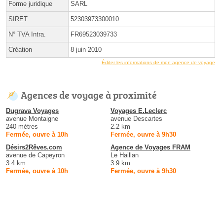
Forme juridique
SARL
SIRET
52303973300010
N° TVA Intra.
FR69523039733
Création
8 juin 2010
Éditer les informations de mon agence de voyage
Agences de voyage à proximité
Dugrava Voyages
Voyages E.Leclerc
avenue Montaigne
avenue Descartes
240 mètres
2.2 km
Fermée, ouvre à 10h
Fermée, ouvre à 9h30
Désirs2Rêves.com
Agence de Voyages FRAM
avenue de Capeyron
Le Haillan
3.4 km
3.9 km
Fermée, ouvre à 10h
Fermée, ouvre à 9h30