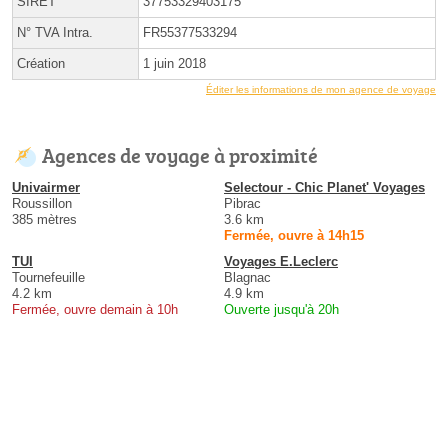
SIRET
37753329403175
N° TVA Intra.
FR55377533294
Création
1 juin 2018
Éditer les informations de mon agence de voyage
Agences de voyage à proximité
Univairmer
Selectour - Chic Planet' Voyages
Roussillon
Pibrac
385 mètres
3.6 km
Fermée, ouvre à 14h15
TUI
Voyages E.Leclerc
Tournefeuille
Blagnac
4.2 km
4.9 km
Fermée, ouvre demain à 10h
Ouverte jusqu'à 20h