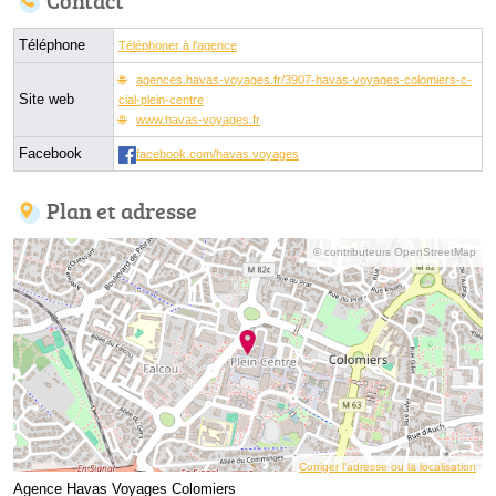
Contact
Téléphone
Téléphoner à l'agence
agences.havas-voyages.fr/3907-havas-voyages-colomiers-c-
Site web
cial-plein-centre
www.havas-voyages.fr
Facebook
facebook.com/havas.voyages
Plan et adresse
© contributeurs OpenStreetMap
Corriger l’adresse ou la localisation
Agence Havas Voyages Colomiers