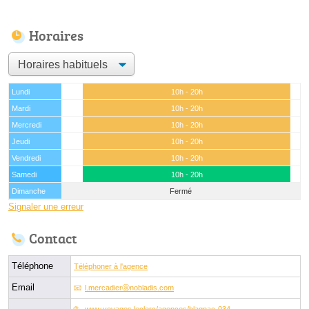
Horaires
Lundi
10h - 20h
Mardi
10h - 20h
Mercredi
10h - 20h
Jeudi
10h - 20h
Vendredi
10h - 20h
Samedi
10h - 20h
Dimanche
Fermé
Signaler une erreur
Contact
Téléphone
Téléphoner à l'agence
Email
l.mercadierⓐnobladis.com
www.voyages.leclerc/agences/blagnac-034