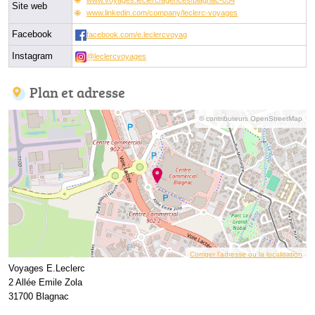
Site web
www.linkedin.com/company/leclerc-voyages
Facebook
facebook.com/e.leclercvoyag
Instagram
@leclercvoyages
Plan et adresse
© contributeurs OpenStreetMap
Corriger l’adresse ou la localisation
Voyages E.Leclerc
2 Allée Emile Zola
31700 Blagnac