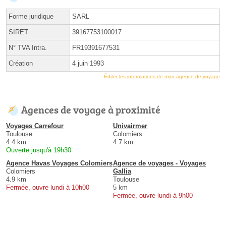
Forme juridique
SARL
SIRET
39167753100017
N° TVA Intra.
FR19391677531
Création
4 juin 1993
Éditer les informations de mon agence de voyage
Agences de voyage à proximité
Voyages Carrefour
Univairmer
Toulouse
Colomiers
4.4 km
4.7 km
Ouverte jusqu'à 19h30
Agence Havas Voyages Colomiers
Agence de voyages - Voyages
Colomiers
Gallia
4.9 km
Toulouse
Fermée, ouvre lundi à 10h00
5 km
Fermée, ouvre lundi à 9h00