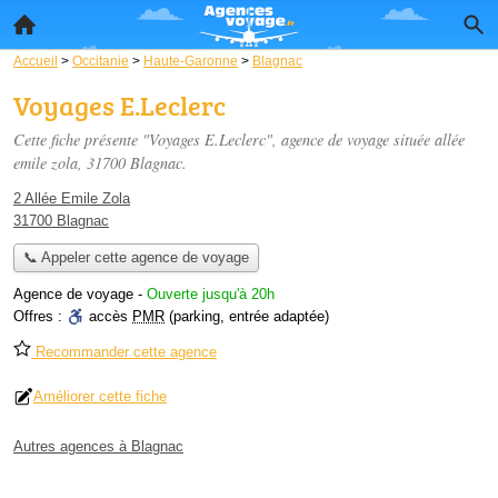
Accueil
>
Occitanie
>
Haute-Garonne
>
Blagnac
Voyages E.Leclerc
Cette fiche présente "Voyages E.Leclerc", agence de voyage située
allée
emile zola
, 31700 Blagnac.
2 Allée Emile Zola
31700 Blagnac
📞 Appeler cette agence de voyage
Agence de voyage
-
Ouverte jusqu'à 20h
Offres :
accès
PMR
(parking, entrée adaptée)
Recommander cette agence
Améliorer cette fiche
Autres agences à Blagnac