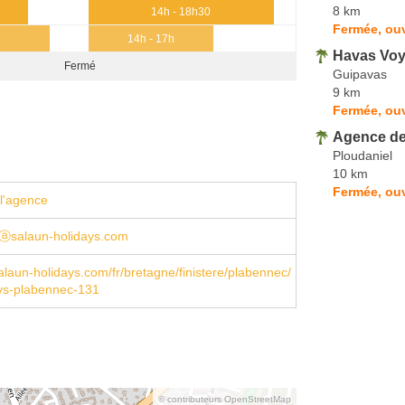
8 km
14h - 18h30
Fermée, ouv
14h - 17h
Havas Vo
Fermé
Guipavas
9 km
Fermée, ouv
Agence de
Ploudaniel
10 km
Fermée, ouv
l'agence
ⓐsalaun-holidays.com
laun-holidays.com/fr/bretagne/finistere/plabennec/
ays-plabennec-131
© contributeurs OpenStreetMap