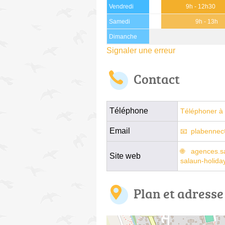
Vendredi
9h - 12h30
Samedi
9h - 13h
Dimanche
Signaler une erreur
Contact
Téléphone
Téléphoner à 
Email
plabennec
agences.sa
Site web
salaun-holid
Plan et adresse