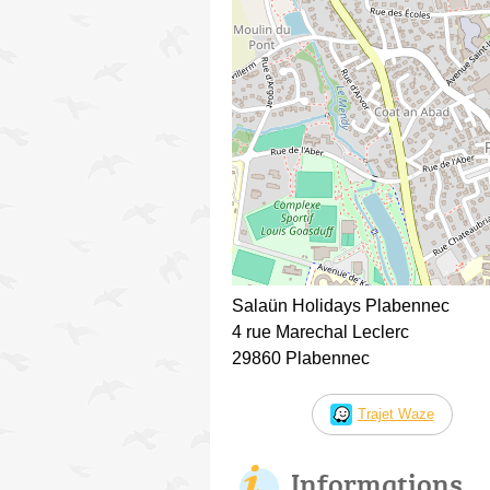
Salaün Holidays Plabennec
4 rue Marechal Leclerc
29860 Plabennec
Trajet Waze
Informations