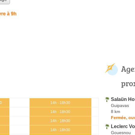
re à 9h
Age
pro
Salaün Ho
30
14h - 18h30
Guipavas
8 km
14h - 18h30
Fermée, ouv
14h - 18h30
Leclerc V
14h - 18h30
Gouesnou