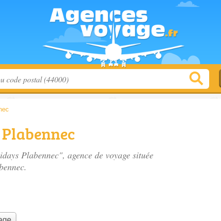
nec
 Plabennec
lidays Plabennec", agence de voyage située
bennec.
yage