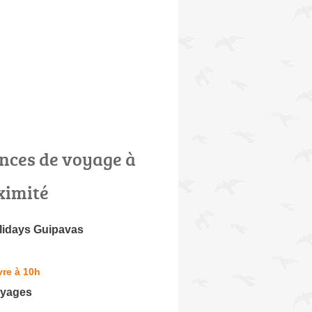
nces de voyage à
ximité
lidays Guipavas
re à 10h
oyages