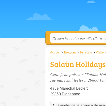
Accueil
>
Bretagne
>
Finistère
>
Plaben
Salaün Holidays
Cette fiche présente "Salaün Ho
rue marechal leclerc
, 29860 Pla
4 rue Marechal Leclerc
29860 Plabennec
📞 Appeler cette agence de vo