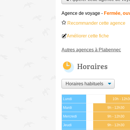
Agence de voyage
-
Fermée, ouv
Recommander cette agence
Améliorer cette fiche
Autres agences à Plabennec
Horaires
Lundi
10h - 12h
Mardi
9h - 12h30
Mercredi
9h - 12h30
Jeudi
9h - 12h30