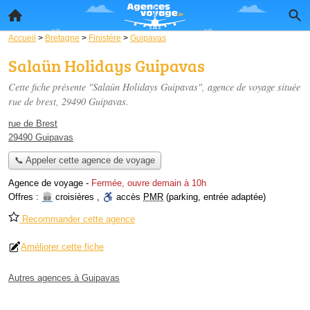
Accueil
>
Bretagne
>
Finistère
>
Guipavas
Salaün Holidays Guipavas
Cette fiche présente "Salaün Holidays Guipavas", agence de voyage située
rue de brest
, 29490 Guipavas.
rue de Brest
29490 Guipavas
📞 Appeler cette agence de voyage
Agence de voyage
-
Fermée, ouvre demain à 10h
Offres :
croisières
,
accès
PMR
(parking, entrée adaptée)
Recommander cette agence
Améliorer cette fiche
Autres agences à Guipavas