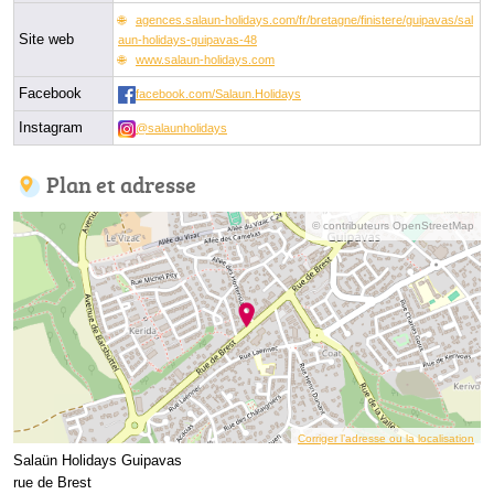
agences.salaun-holidays.com/fr/bretagne/finistere/guipavas/sal
Site web
aun-holidays-guipavas-48
www.salaun-holidays.com
Facebook
facebook.com/Salaun.Holidays
Instagram
@salaunholidays
Plan et adresse
© contributeurs OpenStreetMap
Corriger l’adresse ou la localisation
Salaün Holidays Guipavas
rue de Brest