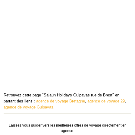
Retrouvez cette page "Salaün Holidays Guipavas rue de Brest" en
partant des liens :
agence de voyage Bretagne
,
agence de voyage 29
,
agence de voyage Guipavas
.
Laissez vous guider vers les meilleures offres de voyage directement en
agence.