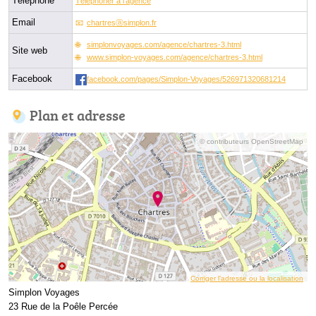
Téléphone
Téléphoner à l'agence
Email
chartresⓐsimplon.fr
simplonvoyages.com/agence/chartres-3.html
Site web
www.simplon-voyages.com/agence/chartres-3.html
Facebook
facebook.com/pages/Simplon-Voyages/526971320681214
Plan et adresse
© contributeurs OpenStreetMap
Corriger l’adresse ou la localisation
Simplon Voyages
23 Rue de la Poêle Percée