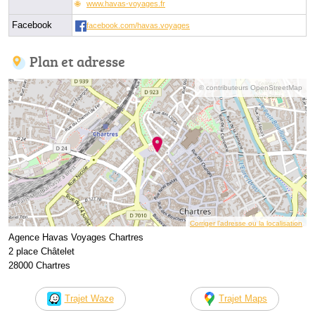
www.havas-voyages.fr
Facebook
facebook.com/havas.voyages
Plan et adresse
© contributeurs OpenStreetMap
Corriger l’adresse ou la localisation
Agence Havas Voyages Chartres
2 place Châtelet
28000 Chartres
Trajet Waze
Trajet Maps