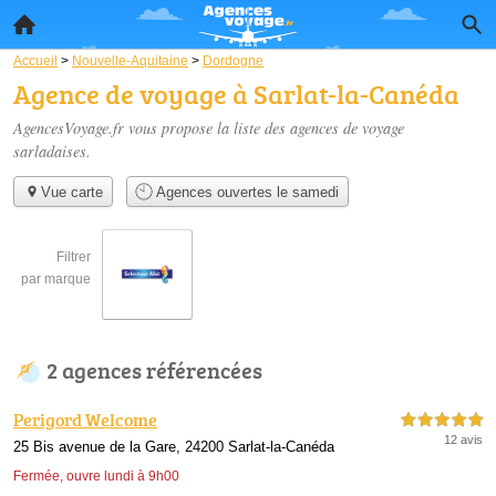
Accueil
>
Nouvelle-Aquitaine
>
Dordogne
Agence de voyage à Sarlat-la-Canéda
AgencesVoyage.fr vous propose la liste des
agences de voyage
sarladaises
.
Vue carte
Agences ouvertes le samedi
Filtrer
par marque
2 agences référencées
Perigord Welcome
5,0 étoiles sur 5
12 avis
25 Bis avenue de la Gare, 24200 Sarlat-la-Canéda
Fermée, ouvre lundi à 9h00