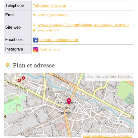
Téléphone
Téléphoner à l'agence
Email
waticarⓐwanadoo.fr
www.ambassade-fram.com/localiser_ambassades_fram.html
Site web
www.waticar.fr
Facebook
facebook.com/pretapartir.fr
Instagram
@pret_a_partir
Plan et adresse
© contributeurs OpenStreetMap
Corriger l’adresse ou la localisation