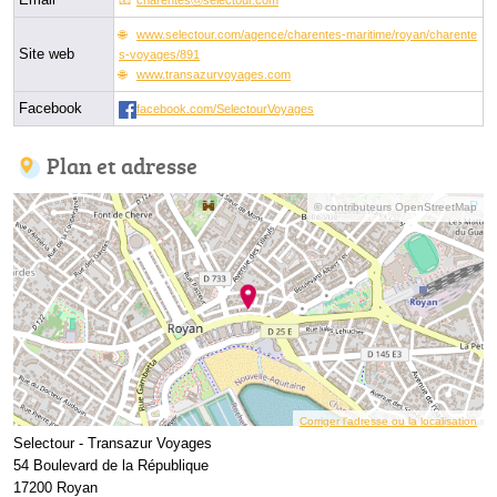
www.selectour.com/agence/charentes-maritime/royan/charente
Site web
s-voyages/891
www.transazurvoyages.com
Facebook
facebook.com/SelectourVoyages
Plan et adresse
© contributeurs OpenStreetMap
Corriger l’adresse ou la localisation
Selectour - Transazur Voyages
54 Boulevard de la République
17200 Royan