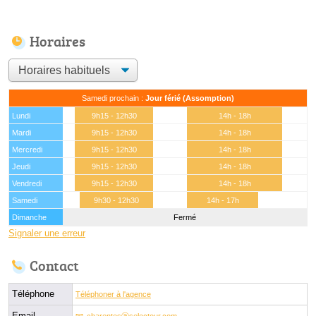
Horaires
Samedi prochain :
Jour férié (Assomption)
Lundi
9h15 - 12h30
14h - 18h
Mardi
9h15 - 12h30
14h - 18h
Mercredi
9h15 - 12h30
14h - 18h
Jeudi
9h15 - 12h30
14h - 18h
Vendredi
9h15 - 12h30
14h - 18h
Samedi
9h30 - 12h30
14h - 17h
Dimanche
Fermé
Signaler une erreur
Contact
Téléphone
Téléphoner à l'agence
Email
charentesⓐselectour.com