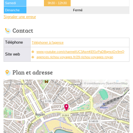
Samedi
9h30 - 12h30
Dimanche
Fermé
Signaler une erreur
Contact
Téléphone
Téléphoner à l'agence
www.youtube.com/channel/UC3AsmKEf1vPaDBqmciOx9mQ
Site web
agences.richou-voyages.fr/29-richou-voyages-royan
Plan et adresse
© contributeurs OpenStreetMap