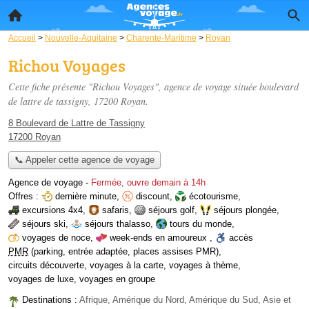
Accueil
>
Nouvelle-Aquitaine
>
Charente-Maritime
>
Royan
Richou Voyages
Cette fiche présente "Richou Voyages", agence de voyage située
boulevard
de lattre de tassigny
, 17200 Royan.
8 Boulevard de Lattre de Tassigny
17200 Royan
📞 Appeler cette agence de voyage
Agence de voyage
-
Fermée, ouvre demain à 14h
Offres :
dernière minute
,
discount
,
écotourisme
,
excursions 4x4
,
safaris
,
séjours golf
,
séjours plongée
,
séjours ski
,
séjours thalasso
,
tours du monde
,
voyages de noce
,
week-ends en amoureux
,
accès
PMR
(parking, entrée adaptée, places assises PMR)
,
circuits découverte
,
voyages à la carte
,
voyages à thème
,
voyages de luxe
,
voyages en groupe
Destinations :
Afrique, Amérique du Nord, Amérique du Sud, Asie et