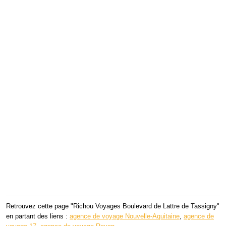
Retrouvez cette page "Richou Voyages Boulevard de Lattre de Tassigny"
en partant des liens :
agence de voyage Nouvelle-Aquitaine
,
agence de