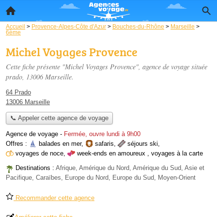
Accueil
>
Provence-Alpes-Côte d'Azur
>
Bouches-du-Rhône
>
Marseille
>
6ème
Michel Voyages Provence
Cette fiche présente "Michel Voyages Provence", agence de voyage située
prado
, 13006 Marseille.
64 Prado
13006 Marseille
📞 Appeler cette agence de voyage
Agence de voyage
-
Fermée, ouvre lundi à 9h00
Offres :
balades en mer
,
safaris
,
séjours ski
,
voyages de noce
,
week-ends en amoureux
,
voyages à la carte
Destinations :
Afrique, Amérique du Nord, Amérique du Sud, Asie et
Pacifique, Caraïbes, Europe du Nord, Europe du Sud, Moyen-Orient
Recommander cette agence