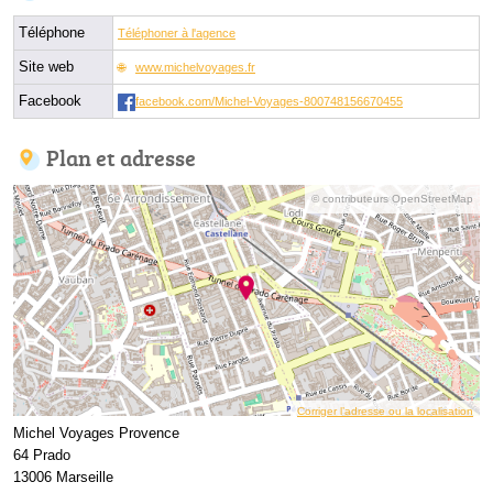
Téléphone
Téléphoner à l'agence
Site web
www.michelvoyages.fr
Facebook
facebook.com/Michel-Voyages-800748156670455
Plan et adresse
© contributeurs OpenStreetMap
Corriger l’adresse ou la localisation
Michel Voyages Provence
64 Prado
13006 Marseille