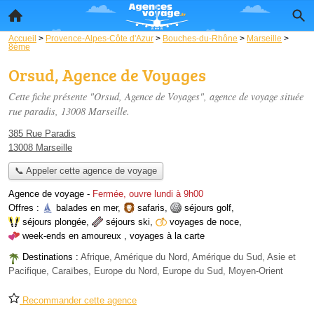
Accueil
>
Provence-Alpes-Côte d'Azur
>
Bouches-du-Rhône
>
Marseille
>
8ème
Orsud, Agence de Voyages
Cette fiche présente "Orsud, Agence de Voyages", agence de voyage située
rue paradis
, 13008 Marseille.
385 Rue Paradis
13008 Marseille
📞 Appeler cette agence de voyage
Agence de voyage
-
Fermée, ouvre lundi à 9h00
Offres :
balades en mer
,
safaris
,
séjours golf
,
séjours plongée
,
séjours ski
,
voyages de noce
,
week-ends en amoureux
,
voyages à la carte
Destinations :
Afrique, Amérique du Nord, Amérique du Sud, Asie et
Pacifique, Caraïbes, Europe du Nord, Europe du Sud, Moyen-Orient
Recommander cette agence