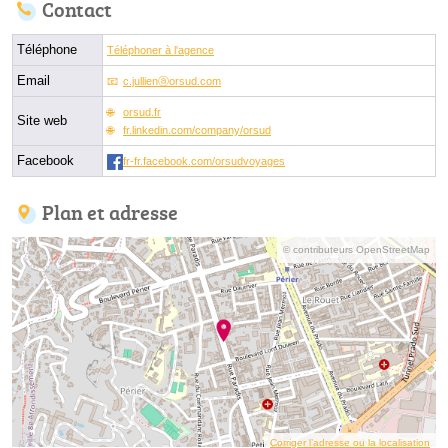
Contact
Téléphone
Téléphoner à l'agence
Email
c.jullienⓐorsud.com
orsud.fr
Site web
fr.linkedin.com/company/orsud
Facebook
fr-fr.facebook.com/orsudvoyages
Plan et adresse
© contributeurs OpenStreetMap
Corriger l’adresse ou la localisation